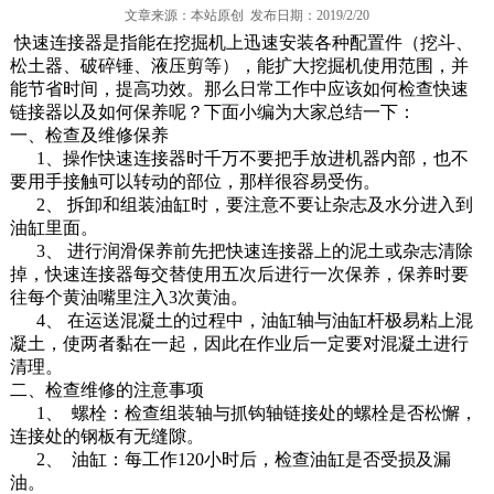
文章来源：本站原创 发布日期：2019/2/20
快速连接器是指能在挖掘机上迅速安装各种配置件（挖斗、
松土器、破碎锤、液压剪等），能扩大挖掘机使用范围，并
能节省时间，提高功效。那么日常工作中应该如何检查快速
链接器以及如何保养呢？下面小编为大家总结一下：
一、检查及维修保养
1、操作快速连接器时千万不要把手放进机器内部，也不
要用手接触可以转动的部位，那样很容易受伤。
2、 拆卸和组装油缸时，要注意不要让杂志及水分进入到
油缸里面。
3、 进行润滑保养前先把快速连接器上的泥土或杂志清除
掉，快速连接器每交替使用五次后进行一次保养，保养时要
往每个黄油嘴里注入3次黄油。
4、 在运送混凝土的过程中，油缸轴与油缸杆极易粘上混
凝土，使两者黏在一起，因此在作业后一定要对混凝土进行
清理。
二、检查维修的注意事项
1、 螺栓：检查组装轴与抓钩轴链接处的螺栓是否松懈，
连接处的钢板有无缝隙。
2、 油缸：每工作120小时后，检查油缸是否受损及漏
油。