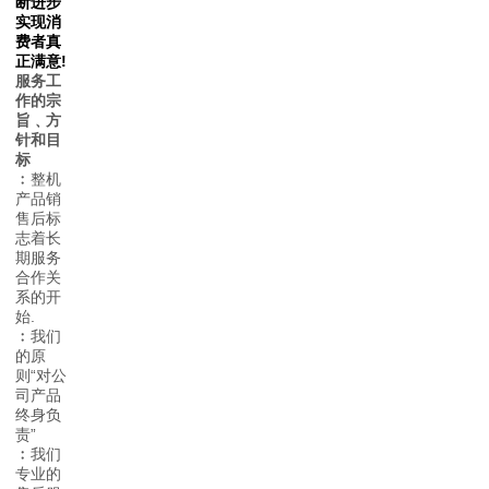
断进步
实现消
费者真
正满意!
服务工
作的宗
旨﹑方
针和目
标
﹕
整机
产品销
售后标
志着长
期服务
合作关
系的开
始.
﹕
我们
的原
则“对公
司产品
终身负
责”
﹕
我们
专业的