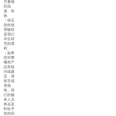
尽量做
到迅
速、有
效.
﹕
保证
您的使
用愉快
是我们
毕生研
究的课
程.
﹕
如果
您对鹰
嘴剪产
品有疑
问或建
议，请
留言或
者致
电，我
们的服
务人员
将会及
时给予
您的回