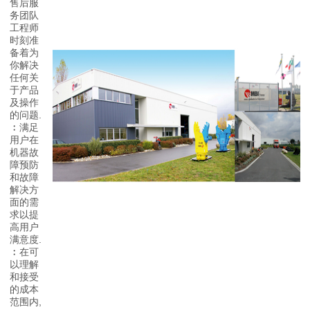
售后服
务团队
工程师
时刻准
备着为
你解决
任何关
于产品
及操作
的问题.
﹕
满足
用户在
机器故
障预防
和故障
解决方
面的需
求以提
高用户
满意度.
﹕
在可
以理解
和接受
的成本
范围内,